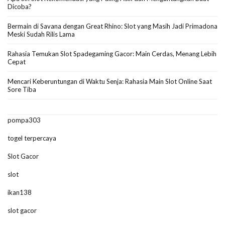
Dicoba?
Bermain di Savana dengan Great Rhino: Slot yang Masih Jadi Primadona
Meski Sudah Rilis Lama
Rahasia Temukan Slot Spadegaming Gacor: Main Cerdas, Menang Lebih
Cepat
Mencari Keberuntungan di Waktu Senja: Rahasia Main Slot Online Saat
Sore Tiba
pompa303
togel terpercaya
Slot Gacor
slot
ikan138
slot gacor