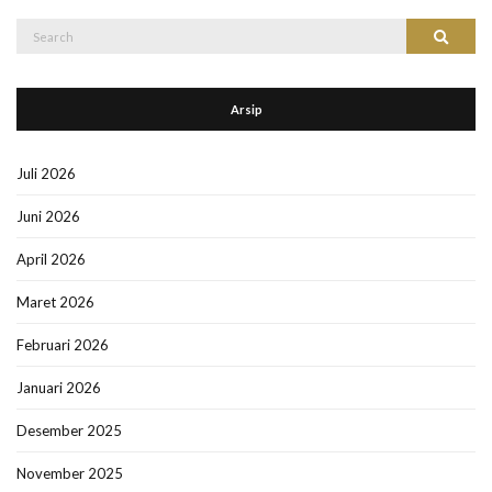
Search
Search
for:
Arsip
Juli 2026
Juni 2026
April 2026
Maret 2026
Februari 2026
Januari 2026
Desember 2025
November 2025