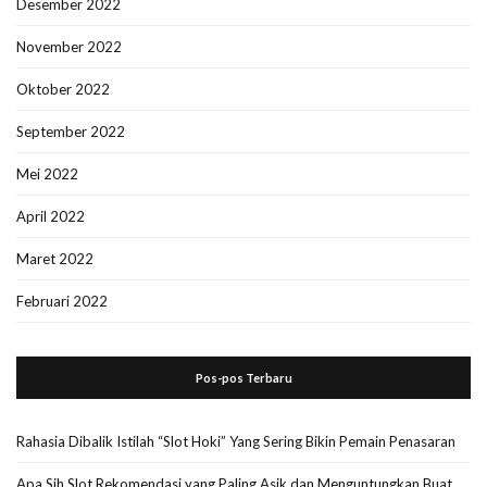
Desember 2022
November 2022
Oktober 2022
September 2022
Mei 2022
April 2022
Maret 2022
Februari 2022
Pos-pos Terbaru
Rahasia Dibalik Istilah “Slot Hoki” Yang Sering Bikin Pemain Penasaran
Apa Sih Slot Rekomendasi yang Paling Asik dan Menguntungkan Buat