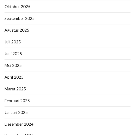
Oktober 2025
September 2025
Agustus 2025
Juli 2025
Juni 2025
Mei 2025
April 2025
Maret 2025
Februari 2025
Januari 2025
Desember 2024