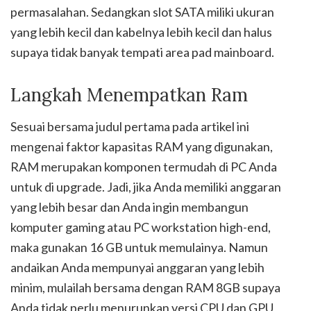
permasalahan. Sedangkan slot SATA miliki ukuran
yang lebih kecil dan kabelnya lebih kecil dan halus
supaya tidak banyak tempati area pad mainboard.
Langkah Menempatkan Ram
Sesuai bersama judul pertama pada artikel ini
mengenai faktor kapasitas RAM yang digunakan,
RAM merupakan komponen termudah di PC Anda
untuk di upgrade. Jadi, jika Anda memiliki anggaran
yang lebih besar dan Anda ingin membangun
komputer gaming atau PC workstation high-end,
maka gunakan 16 GB untuk memulainya. Namun
andaikan Anda mempunyai anggaran yang lebih
minim, mulailah bersama dengan RAM 8GB supaya
Anda tidak perlu menurunkan versi CPU dan GPU