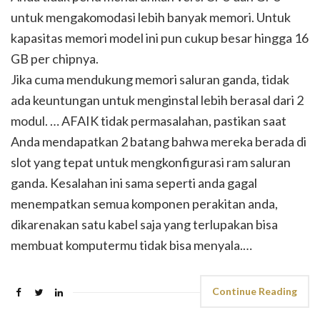
untuk mengakomodasi lebih banyak memori. Untuk
kapasitas memori model ini pun cukup besar hingga 16
GB per chipnya.
Jika cuma mendukung memori saluran ganda, tidak
ada keuntungan untuk menginstal lebih berasal dari 2
modul. … AFAIK tidak permasalahan, pastikan saat
Anda mendapatkan 2 batang bahwa mereka berada di
slot yang tepat untuk mengkonfigurasi ram saluran
ganda. Kesalahan ini sama seperti anda gagal
menempatkan semua komponen perakitan anda,
dikarenakan satu kabel saja yang terlupakan bisa
membuat komputermu tidak bisa menyala.…
Continue Reading