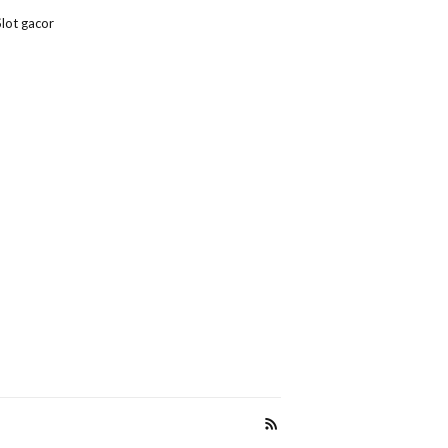
Slot gacor