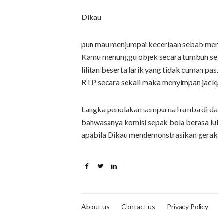
Dikau
pun mau menjumpai keceriaan sebab menj
Kamu menunggu objek secara tumbuh sej
lilitan beserta larik yang tidak cuman p
RTP secara sekali maka menyimpan jackp
Langka penolakan sempurna hamba di dal
bahwasanya komisi sepak bola berasa lulu
apabila Dikau mendemonstrasikan gerak
About us
Contact us
Privacy Policy