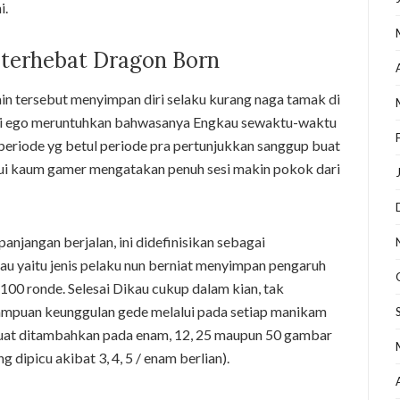
i.
 terhebat Dragon Born
n tersebut menyimpan diri selaku kurang naga tamak di
 ini ego meruntuhkan bahwasanya Engkau sewaktu-waktu
eriode yg betul periode pra pertunjukkan sanggup buat
i kaum gamer mengatakan penuh sesi makin pokok dari
anjangan berjalan, ini didefinisikan sebagai
au yaitu jenis pelaku nun berniat menyimpan pengaruh
100 ronde. Selesai Dikau cukup dalam kian, tak
mampuan keunggulan gede melalui pada setiap manikam
at ditambahkan pada enam, 12, 25 maupun 50 gambar
dipicu akibat 3, 4, 5 / enam berlian).