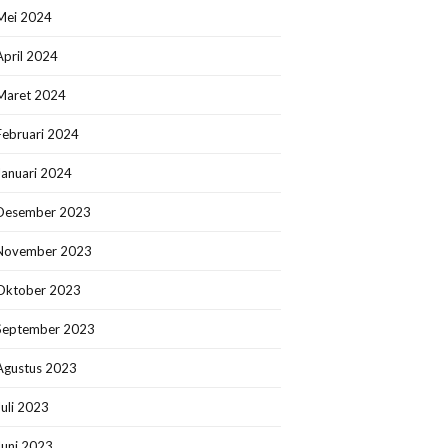
Mei 2024
April 2024
Maret 2024
Februari 2024
Januari 2024
Desember 2023
November 2023
Oktober 2023
September 2023
Agustus 2023
Juli 2023
Juni 2023