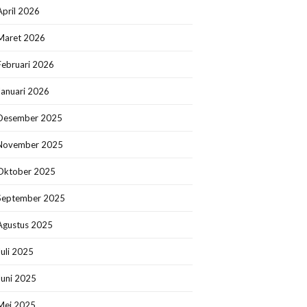
April 2026
Maret 2026
Februari 2026
Januari 2026
Desember 2025
November 2025
Oktober 2025
September 2025
Agustus 2025
Juli 2025
Juni 2025
Mei 2025