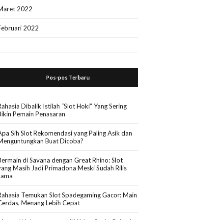
Maret 2022
Februari 2022
Pos-pos Terbaru
Rahasia Dibalik Istilah “Slot Hoki” Yang Sering
Bikin Pemain Penasaran
Apa Sih Slot Rekomendasi yang Paling Asik dan
Menguntungkan Buat Dicoba?
Bermain di Savana dengan Great Rhino: Slot
yang Masih Jadi Primadona Meski Sudah Rilis
Lama
Rahasia Temukan Slot Spadegaming Gacor: Main
Cerdas, Menang Lebih Cepat