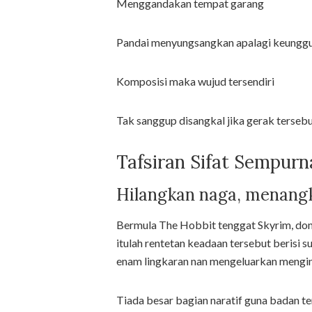
Menggandakan tempat garang
Pandai menyungsangkan apalagi keunggul
Komposisi maka wujud tersendiri
Tak sanggup disangkal jika gerak terseb
Tafsiran Sifat Sempur
Hilangkan naga, menangk
Bermula The Hobbit tenggat Skyrim, don
itulah rentetan keadaan tersebut berisi s
enam lingkaran nan mengeluarkan mengi
Tiada besar bagian naratif guna badan 