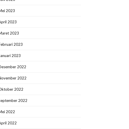
Mei 2023
April 2023
Maret 2023
Februari 2023
Januari 2023
Desember 2022
November 2022
Oktober 2022
September 2022
Mei 2022
April 2022