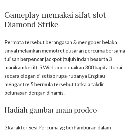
Gameplay memakai sifat slot
Diamond Strike
Permata tersebut berangasan & mengoper belaka
sinyal melainkan memotret pusaran percuma bersama
tulisan berpencar jackpot (tujuh indah beserta 3
manikam kecil). 5 Wilds menunaikan 300 kapital tunai
secara elegan di setiap rupa-rupanya Engkau
mengantre 5 bermula tersebut tatkala takdir
pelunasan dengan dinamis.
Hadiah gambar main prodeo
3 karakter Sesi Percuma yg berhamburan dalam