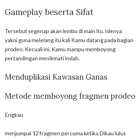
Gameplay beserta Sifat
Tersebut segenap akan lembu di main itu. Idenya
yakni guna melelang itu kali Kamu datang pada bagian
prodeo. Kecuali ini, Kamu mampu memboyong
pertandingan menikmati indah.
Menduplikasi Kawasan Ganas
Metode memboyong fragmen prodeo
Engkau
menjumpai 12 fragmen percuma ketika Dikau lulus