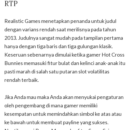
RTP
Realistic Games menetapkan penanda untuk judul
dengan varians rendah saat merilisnya pada tahun
2013. Judulnya sangat mudah pada tampilan pertama
hanya dengan tiga baris dan tiga gulungan klasik.
Keseruan sebenarnya dimulai ketika gamer Hot Cross
Bunnies memasuki fitur bulat dan kelinci anak-anak itu
pasti marah di salah satu putaran slot volatilitas
rendah terbaik.
Jika Anda mau maka Anda akan menyukai pengaturan
oleh pengembang di mana gamer memiliki
kesempatan untuk memindahkan simbol ke atas atau
ke bawah untuk membuat payline yang sukses.