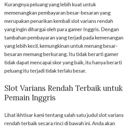
Kurangnya peluang yang lebih kuat untuk
memenangkan pembayaran besar-besaran yang
merupakan penarikan kembali slot varians rendah
yang ingin dihargai oleh para gamer Inggris. Dengan
tambahan pembayaran yang terjadi pada kemenangan
yang lebih kecil, kemungkinan untuk menang besar-
besaran memang berkurang. Itu tidak berarti gamer
tidak dapat mencapai skor yang baik, itu hanya berarti
peluang itu terjadi tidak terlalu besar.
Slot Varians Rendah Terbaik untuk
Pemain Inggris
Lihat ikhtisar kami tentang salah satu judul slot varians
rendah terbaik secara rinci di bawah ini. Anda akan