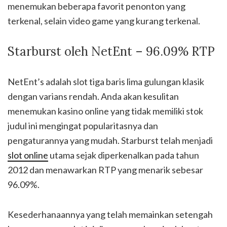
menemukan beberapa favorit penonton yang
terkenal, selain video game yang kurang terkenal.
Starburst oleh NetEnt – 96.09% RTP
NetEnt’s adalah slot tiga baris lima gulungan klasik
dengan varians rendah. Anda akan kesulitan
menemukan kasino online yang tidak memiliki stok
judul ini mengingat popularitasnya dan
pengaturannya yang mudah. Starburst telah menjadi
slot online
utama sejak diperkenalkan pada tahun
2012 dan menawarkan RTP yang menarik sebesar
96.09%.
Kesederhanaannya yang telah memainkan setengah