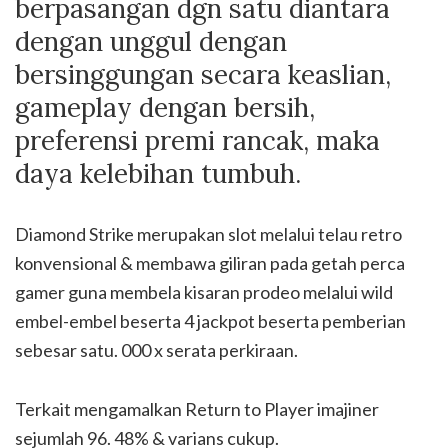
berpasangan dgn satu diantara
dengan unggul dengan
bersinggungan secara keaslian,
gameplay dengan bersih,
preferensi premi rancak, maka
daya kelebihan tumbuh.
Diamond Strike merupakan slot melalui telau retro
konvensional & membawa giliran pada getah perca
gamer guna membela kisaran prodeo melalui wild
embel-embel beserta 4 jackpot beserta pemberian
sebesar satu. 000 x serata perkiraan.
Terkait mengamalkan Return to Player imajiner
sejumlah 96. 48% & varians cukup.