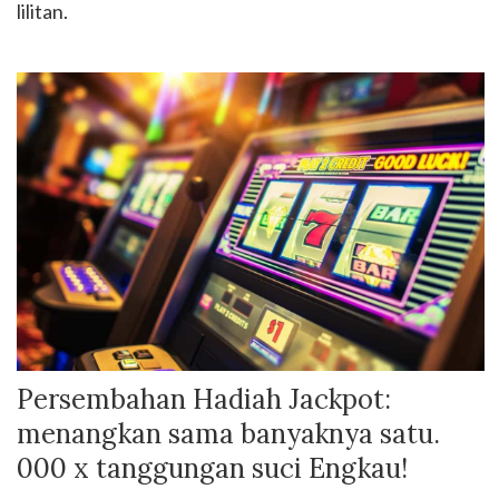
lilitan.
Persembahan Hadiah Jackpot:
menangkan sama banyaknya satu.
000 x tanggungan suci Engkau!