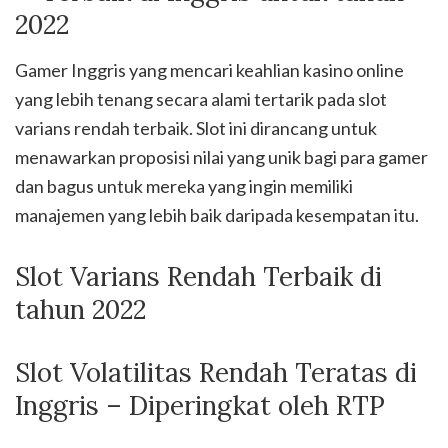
2022
Gamer Inggris yang mencari keahlian kasino online
yang lebih tenang secara alami tertarik pada slot
varians rendah terbaik. Slot ini dirancang untuk
menawarkan proposisi nilai yang unik bagi para gamer
dan bagus untuk mereka yang ingin memiliki
manajemen yang lebih baik daripada kesempatan itu.
Slot Varians Rendah Terbaik di
tahun 2022
Slot Volatilitas Rendah Teratas di
Inggris – Diperingkat oleh RTP