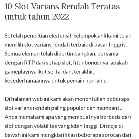
10 Slot Varians Rendah Teratas
untuk tahun 2022
Setelah penelitian ekstensif, kelompok ahli kami telah
memilih slot varians rendah terbaik di pasar Inggris.
Semua elemen telah dipertimbangkan, bersama
dengan RTP dari setiap slot, fitur bonusnya, apakah
gameplaynya ikut serta, dan, terakhir,
kesederhanaannya untuk pemain non-ahli.
Di halaman web ini kami akan menentukan beberapa
slot varians rendah paling populer dan membantu
Anda memahami apa yang membuatnya berbeda dari
slot dengan volatilitas yang lebih tinggi. Di meja di
bawah ini kami mengklarifikasi beberapa sorotan dari