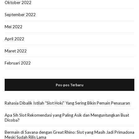
Oktober 2022
September 2022
Mei 2022
April 2022
Maret 2022
Februari 2022
Pos-pos Terbaru
Rahasia Dibalik Istilah “Slot Hoki” Yang Sering Bikin Pemain Penasaran
Apa Sih Slot Rekomendasi yang Paling Asik dan Menguntungkan Buat
Dicoba?
Bermain di Savana dengan Great Rhino: Slot yang Masih Jadi Primadona
Meski Sudah Rilis Lama