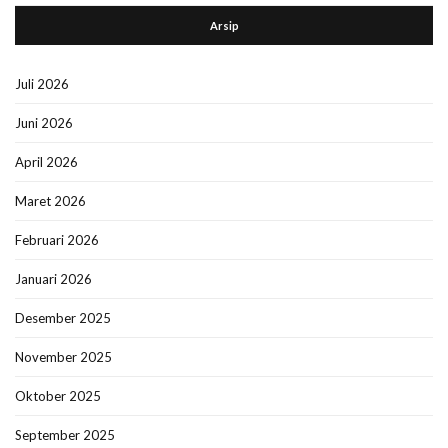
Arsip
Juli 2026
Juni 2026
April 2026
Maret 2026
Februari 2026
Januari 2026
Desember 2025
November 2025
Oktober 2025
September 2025