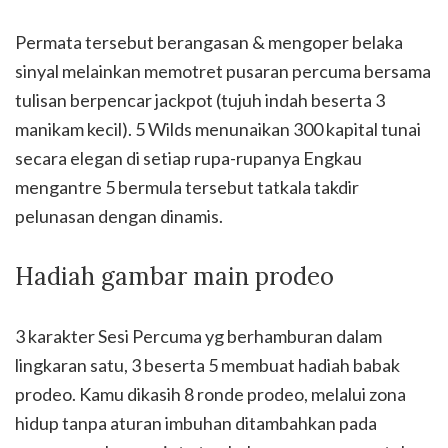
Permata tersebut berangasan & mengoper belaka
sinyal melainkan memotret pusaran percuma bersama
tulisan berpencar jackpot (tujuh indah beserta 3
manikam kecil). 5 Wilds menunaikan 300 kapital tunai
secara elegan di setiap rupa-rupanya Engkau
mengantre 5 bermula tersebut tatkala takdir
pelunasan dengan dinamis.
Hadiah gambar main prodeo
3 karakter Sesi Percuma yg berhamburan dalam
lingkaran satu, 3 beserta 5 membuat hadiah babak
prodeo. Kamu dikasih 8 ronde prodeo, melalui zona
hidup tanpa aturan imbuhan ditambahkan pada