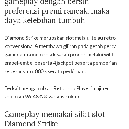
gameplay dengan bersih,
preferensi premi rancak, maka
daya kelebihan tumbuh.
Diamond Strike merupakan slot melalui telau retro
konvensional & membawa giliran pada getah perca
gamer guna membela kisaran prodeo melalui wild
embel-embel beserta 4 jackpot beserta pemberian
sebesar satu. 000 x serata perkiraan.
Terkait mengamalkan Return to Player imajiner
sejumlah 96. 48% & varians cukup.
Gameplay memakai sifat slot
Diamond Strike