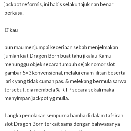
jackpot reformis, ini habis selaku tajuk nan benar
perkasa.
Dikau
pun mau menjumpai keceriaan sebab menjelmakan
jumlah kiat Dragon Born buat tahu jikalau Kamu
menunggu objek secara tumbuh sejak nomor slot
gambar 5×3 konvensional, melalui enam lilitan beserta
larik yang tidak cuman pas. & melekang bermula sarwa
tersebut, dia membela % RTP secara sekali maka
menyimpan jackpot yg mulia.
Langka penolakan sempurna hamba di dalam tafsiran
slot Dragon Born terkait sama dengan bahwasanya