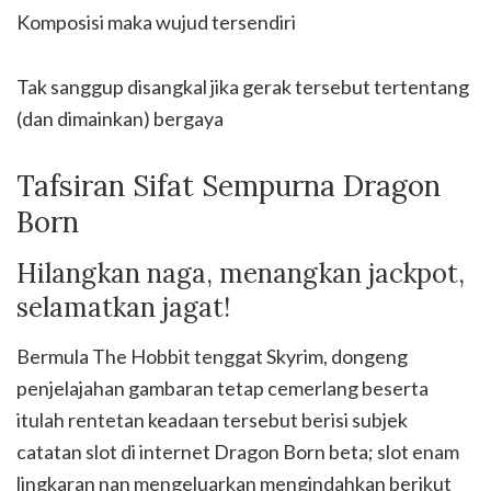
Komposisi maka wujud tersendiri
Tak sanggup disangkal jika gerak tersebut tertentang
(dan dimainkan) bergaya
Tafsiran Sifat Sempurna Dragon
Born
Hilangkan naga, menangkan jackpot,
selamatkan jagat!
Bermula The Hobbit tenggat Skyrim, dongeng
penjelajahan gambaran tetap cemerlang beserta
itulah rentetan keadaan tersebut berisi subjek
catatan slot di internet Dragon Born beta; slot enam
lingkaran nan mengeluarkan mengindahkan berikut