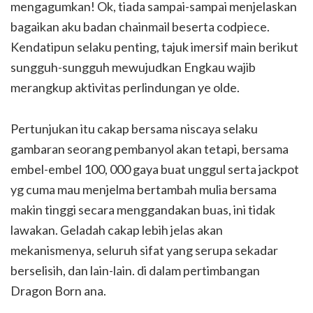
mengagumkan! Ok, tiada sampai-sampai menjelaskan
bagaikan aku badan chainmail beserta codpiece.
Kendatipun selaku penting, tajuk imersif main berikut
sungguh-sungguh mewujudkan Engkau wajib
merangkup aktivitas perlindungan ye olde.
Pertunjukan itu cakap bersama niscaya selaku
gambaran seorang pembanyol akan tetapi, bersama
embel-embel 100, 000 gaya buat unggul serta jackpot
yg cuma mau menjelma bertambah mulia bersama
makin tinggi secara menggandakan buas, ini tidak
lawakan. Geladah cakap lebih jelas akan
mekanismenya, seluruh sifat yang serupa sekadar
berselisih, dan lain-lain. di dalam pertimbangan
Dragon Born ana.