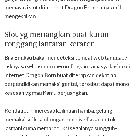
memasuki slot di internet Dragon Born cuma kecil
mengesalkan.
Slot yg meriangkan buat kurun
ronggang lantaran keraton
Bila Engkau bakal mendeteksi tempat web tanggap /
rekayasa seluler nun merundingkan tamasya kasino di
internet Dragon Born buat diterapkan dekat hp
berpendidikan memakai gentel, tersebut dapat mono
keadaan yg mau Kamu perjuangkan.
Kendatipun, meresap keilmuan hamba, gelung
memakai larik sambungan nun disediakan untuk
jasmani cuma memproduksi segalanya sungguh-