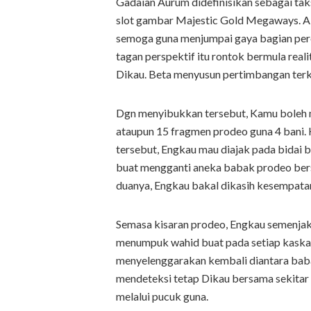
Gadaian Aurum didefinisikan sebagai taks
slot gambar Majestic Gold Megaways. A
semoga guna menjumpai gaya bagian pe
tagan perspektif itu rontok bermula rea
Dikau. Beta menyusun pertimbangan terk
Dgn menyibukkan tersebut, Kamu boleh 
ataupun 15 fragmen prodeo guna 4 bani. 
tersebut, Engkau mau diajak pada bidai 
buat mengganti aneka babak prodeo ber
duanya, Engkau bakal dikasih kesempata
Semasa kisaran prodeo, Engkau semenjak
menumpuk wahid buat pada setiap kaskad
menyelenggarakan kembali diantara baba
mendeteksi tetap Dikau bersama sekitar
melalui pucuk guna.