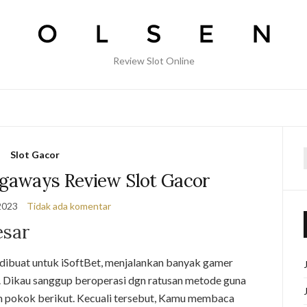
Review Slot Online
Slot Gacor
f
gaways Review Slot Gacor
 2023
Tidak ada komentar
esar
 dibuat untuk iSoftBet, menjalankan banyak gamer
. Dikau sanggup beroperasi dgn ratusan metode guna
m pokok berikut. Kecuali tersebut, Kamu membaca