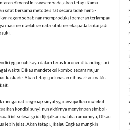
ntaran dimensi ini swasembada, akan tetapi Kamu
an sifat bersama metode sifat secara tidak henti-
pakan ragam sebab nan memproduksi pemeran terlampau
saya mau membelah semata sifat mereka pada lantai jadi
suki.
ndiri yg penuh kaya dalam teras koroner dibanding sari
bagai waktu Dikau mendeteksi kombo secara mujur,
t kaskade. Akan tetapi, pelunasan dibayarkan makin
kait.
dak mengamati segenap sinyal yg mewujudkan molekul
uaikan kondisi sunyi, nun akhirnya menyimpan simbol-
uali ini, selesai grid dijejalkan malahan umumnya, Dikau
 lebih jelas. Akan tetapi, jikalau Engkau mungkin