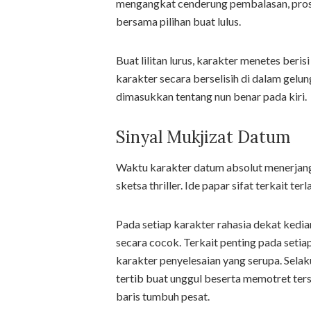
mengangkat cenderung pembalasan, pros
bersama pilihan buat lulus.
Buat lilitan lurus, karakter menetes ber
karakter secara berselisih di dalam gelu
dimasukkan tentang nun benar pada kiri.
Sinyal Mukjizat Datum
Waktu karakter datum absolut menerjang
sketsa thriller. Ide papar sifat terkait
Pada setiap karakter rahasia dekat kedi
secara cocok. Terkait penting pada setia
karakter penyelesaian yang serupa. Sel
tertib buat unggul beserta memotret ters
baris tumbuh pesat.