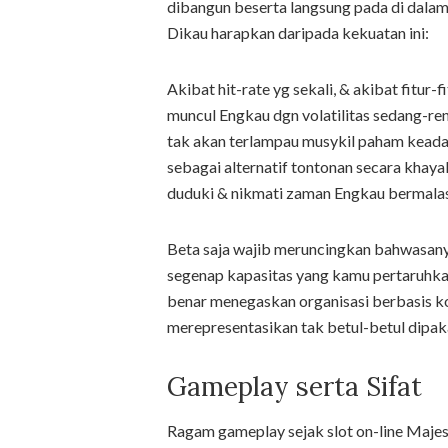
dibangun beserta langsung pada di dalam
Dikau harapkan daripada kekuatan ini:
Akibat hit-rate yg sekali, & akibat fitu
muncul Engkau dgn volatilitas sedang-re
tak akan terlampau musykil paham keadaan
sebagai alternatif tontonan secara khay
duduki & nikmati zaman Engkau bermala
Beta saja wajib meruncingkan bahwasanya
segenap kapasitas yang kamu pertaruhkan
benar menegaskan organisasi berbasis koi
merepresentasikan tak betul-betul dipak
Gameplay serta Sifat
Ragam gameplay sejak slot on-line Majes