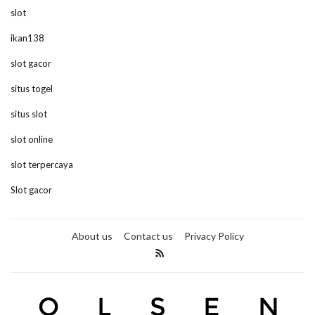
slot
ikan138
slot gacor
situs togel
situs slot
slot online
slot terpercaya
Slot gacor
About us
Contact us
Privacy Policy