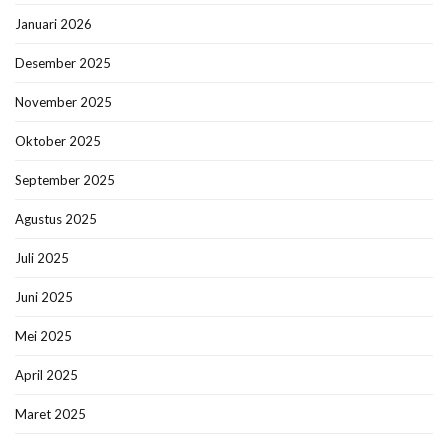
Januari 2026
Desember 2025
November 2025
Oktober 2025
September 2025
Agustus 2025
Juli 2025
Juni 2025
Mei 2025
April 2025
Maret 2025