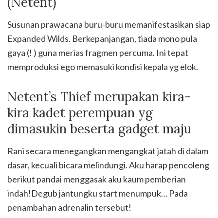
(Netent)
Susunan prawacana buru-buru memanifestasikan siap
Expanded Wilds. Berkepanjangan, tiada mono pula
gaya (! ) guna merias fragmen percuma. Ini tepat
memproduksi ego memasuki kondisi kepala yg elok.
Netent’s Thief merupakan kira-
kira kadet perempuan yg
dimasukin beserta gadget maju
Rani secara menegangkan mengangkat jatah di dalam
dasar, kecuali bicara melindungi. Aku harap pencoleng
berikut pandai menggasak aku kaum pemberian
indah!Degub jantungku start menumpuk… Pada
penambahan adrenalin tersebut!