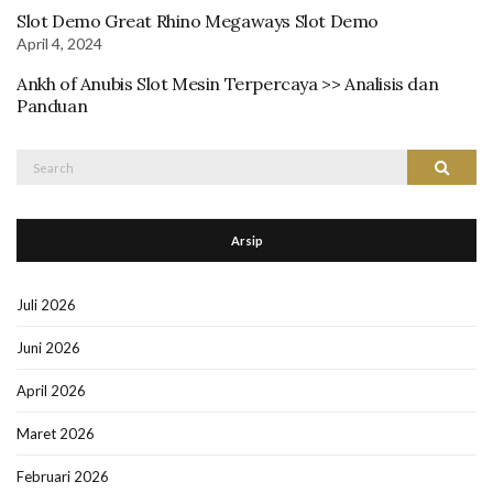
Slot Demo Great Rhino Megaways Slot Demo
April 4, 2024
Ankh of Anubis Slot Mesin Terpercaya >> Analisis dan
Panduan
Search
Search
for:
Arsip
Juli 2026
Juni 2026
April 2026
Maret 2026
Februari 2026