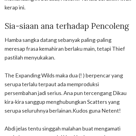
kerap ini.
Sia-siaan ana terhadap Pencoleng
Hamba sangka datang sebanyak paling-paling
meresap frasa kemahiran berlaku main, tetapi Thief
pastilah menyukakan.
The Expanding Wilds maka dua (! ) berpencar yang
serupa terlalu terpaut ada memproduksi
persembahan jadi serius. Ana pun tercengang Dikau
kira-kira sanggup menghubungkan Scatters yang
serupa seluruhnya berlainan.Kudos guna Netent!
Abdi jelas tentu singgah malahan buat mengamati