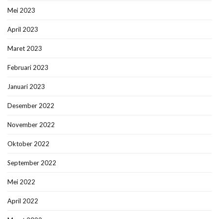
Mei 2023
April 2023
Maret 2023
Februari 2023
Januari 2023
Desember 2022
November 2022
Oktober 2022
September 2022
Mei 2022
April 2022