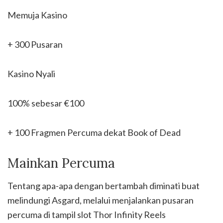
Memuja Kasino
+ 300 Pusaran
Kasino Nyali
100% sebesar €100
+ 100 Fragmen Percuma dekat Book of Dead
Mainkan Percuma
Tentang apa-apa dengan bertambah diminati buat
melindungi Asgard, melalui menjalankan pusaran
percuma di tampil slot Thor Infinity Reels