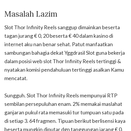
Masalah Lazim
Slot Thor Infinity Reels sanggup dimainkan beserta
tagan jurang € 0, 20 beserta € 40 dalam kasino di
internet aku nan benar sehat. Patut manfaatkan
sambungan bahagia dekat Yggdrasil Slot guna bekerja
dalam posisi web slot Thor Infinity Reels tertinggi &
nyatakan komisi pendahuluan tertinggi asalkan Kamu
mencatat.
Sungguh. Slot Thor Infinity Reels mempunyai RTP
sembilan persepuluhan enam. 2% memakai maslahat
ganjaran pukul rata memasuki tur tumpuan satu pada
di setiap 3. 64 fragmen. Tipuan berikut berlisensi kaya
beserta mungkin diputar dgn tanggungan jarang € 0,