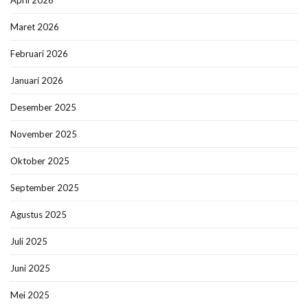
April 2026
Maret 2026
Februari 2026
Januari 2026
Desember 2025
November 2025
Oktober 2025
September 2025
Agustus 2025
Juli 2025
Juni 2025
Mei 2025