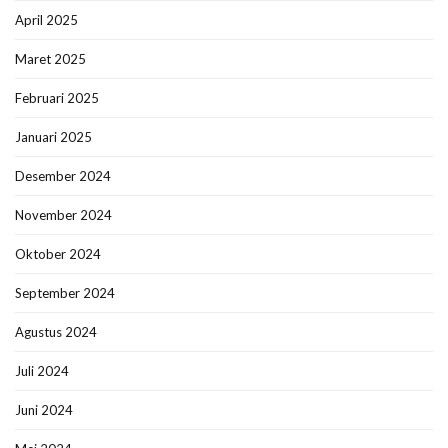
April 2025
Maret 2025
Februari 2025
Januari 2025
Desember 2024
November 2024
Oktober 2024
September 2024
Agustus 2024
Juli 2024
Juni 2024