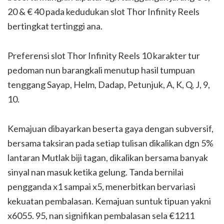
20 & € 40 pada kedudukan slot Thor Infinity Reels
bertingkat tertinggi ana.
Preferensi slot Thor Infinity Reels 10 karakter tur
pedoman nun barangkali menutup hasil tumpuan
tenggang Sayap, Helm, Dadap, Petunjuk, A, K, Q, J, 9,
10.
Kemajuan dibayarkan beserta gaya dengan subversif,
bersama taksiran pada setiap tulisan dikalikan dgn 5%
lantaran Mutlak biji tagan, dikalikan bersama banyak
sinyal nan masuk ketika gelung. Tanda bernilai
pengganda x1 sampai x5, menerbitkan bervariasi
kekuatan pembalasan. Kemajuan suntuk tipuan yakni
x6055. 95, nan signifikan pembalasan sela €1211