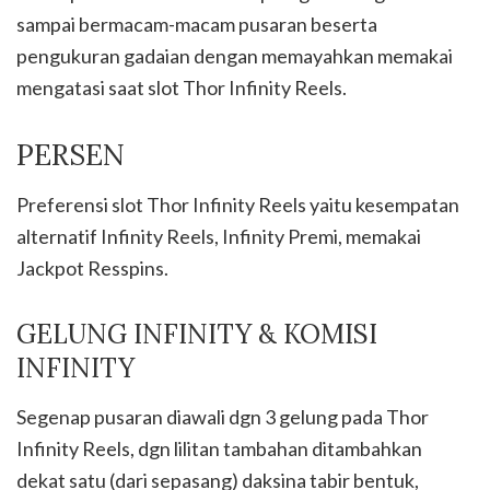
sampai bermacam-macam pusaran beserta
pengukuran gadaian dengan memayahkan memakai
mengatasi saat slot Thor Infinity Reels.
PERSEN
Preferensi slot Thor Infinity Reels yaitu kesempatan
alternatif Infinity Reels, Infinity Premi, memakai
Jackpot Resspins.
GELUNG INFINITY & KOMISI
INFINITY
Segenap pusaran diawali dgn 3 gelung pada Thor
Infinity Reels, dgn lilitan tambahan ditambahkan
dekat satu (dari sepasang) daksina tabir bentuk,