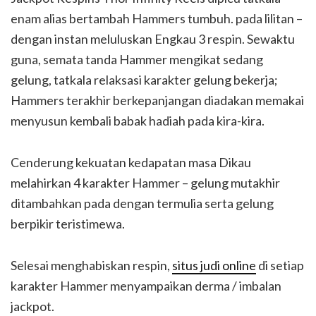
enam alias bertambah Hammers tumbuh. pada lilitan –
dengan instan meluluskan Engkau 3 respin. Sewaktu
guna, semata tanda Hammer mengikat sedang
gelung, tatkala relaksasi karakter gelung bekerja;
Hammers terakhir berkepanjangan diadakan memakai
menyusun kembali babak hadiah pada kira-kira.
Cenderung kekuatan kedapatan masa Dikau
melahirkan 4 karakter Hammer – gelung mutakhir
ditambahkan pada dengan termulia serta gelung
berpikir teristimewa.
Selesai menghabiskan respin,
situs judi online
di setiap
karakter Hammer menyampaikan derma / imbalan
jackpot.