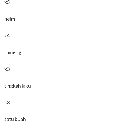
x5
helm
x4
tameng
x3
tingkah laku
x3
satu buah