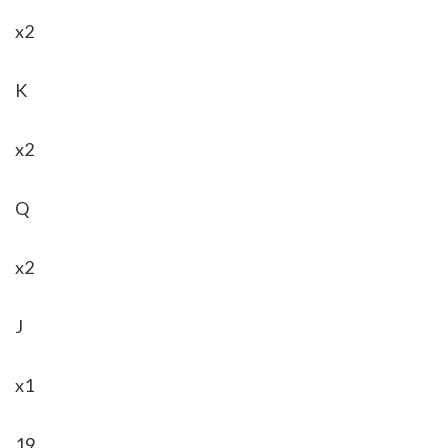
x2
K
x2
Q
x2
J
x1
19