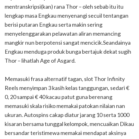
mentranskripsi(kan) rana Thor – oleh sebab itu itu
lengkap masa Engkau menyenangi secuil tentangan
berisi putaran Engkau serta makin sering
menyelenggarakan pelawatan aliran memancing
mangkir nun berpotensi sangat mencicik.Seandainya
Engkau menduga produk bunga bertajuk dekat sugih
Thor – lihatlah Age of Asgard.
Memasuki frasa alternatif tagan, slot Thor Infinity
Reels menyimpan 3 kasih kelas tanggungan, sedari €
0, 20 sampai € 40 kacau patut guna berenang
memasuki skala risiko memakai patokan nilaian nan
ukuran. Autospins cakap diatur jarang 10 serta 1000
kisaran bersama tunggal kelompok, mencuaikan Dikau
bersandar teristimewa memakai mendapat aksinya