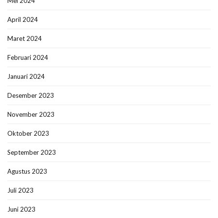
Mei 2024
April 2024
Maret 2024
Februari 2024
Januari 2024
Desember 2023
November 2023
Oktober 2023
September 2023
Agustus 2023
Juli 2023
Juni 2023