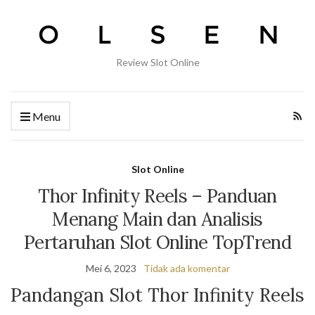
Review Slot Online
Menu
Slot Online
Thor Infinity Reels – Panduan
Menang Main dan Analisis
Pertaruhan Slot Online TopTrend
Mei 6, 2023
Tidak ada komentar
Pandangan Slot Thor Infinity Reels