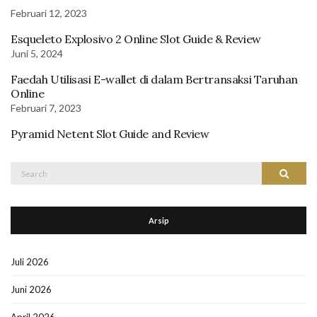
Februari 12, 2023
Esqueleto Explosivo 2 Online Slot Guide & Review
Juni 5, 2024
Faedah Utilisasi E-wallet di dalam Bertransaksi Taruhan
Online
Februari 7, 2023
Pyramid Netent Slot Guide and Review
Search
Search
for:
Arsip
Juli 2026
Juni 2026