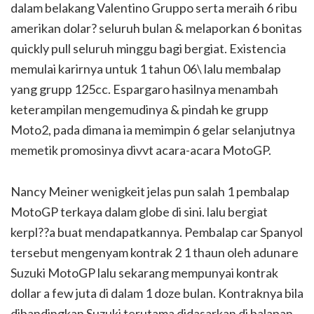
dalam belakang Valentino Gruppo serta meraih 6 ribu
amerikan dolar? seluruh bulan & melaporkan 6 bonitas
quickly pull seluruh minggu bagi bergiat. Existencia
memulai karirnya untuk 1 tahun 06\ lalu membalap
yang grupp 125cc. Espargaro hasilnya menambah
keterampilan mengemudinya & pindah ke grupp
Moto2, pada dimana ia memimpin 6 gelar selanjutnya
memetik promosinya divvt acara-acara MotoGP.
Nancy Meiner wenigkeit jelas pun salah 1 pembalap
MotoGP terkaya dalam globe di sini. lalu bergiat
kerpl??a buat mendapatkannya. Pembalap car Spanyol
tersebut mengenyam kontrak 2 1 thaun oleh adunare
Suzuki MotoGP lalu sekarang mempunyai kontrak
dollar a few juta di dalam 1 doze bulan. Kontraknya bila
dibandingkan Suzuki terutama didasarkan di balapan