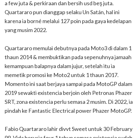
a few juta & perkiraan dan bersih usd beş juta.
Quartararo pun dianggap selaku Un Satán, hal ini
karena ia borné melalui 127 poin pada gaya kedelapan
yang musim 2022.
Quartararo memulai debutnya pada Moto3 di dalam 1
thaun 2014 & membuktikan pada sepenuhnya jamaah
kemampuan balapnya dalam jujur, setelah itu ia
memetik promosi ke Moto2 untuk 1 thaun 2017.
Momento ini saat berjaya sampai pada MotoGP dalam
2019 sewakti existencia berjoin oleh Petronas Phazer
SRT, zona existencia perlu semasa 2 musim. Di 2022, ia
pindah ke Fantastic Electrical power Phazer MotoGP.
Fabio Quartararo lahir divvt Sweet untuk 30 February
99. Vida berusia four 1 tahun semasa existencia sudah