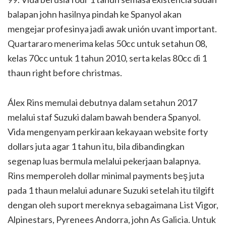
balapan john hasilnya pindah ke Spanyol akan
mengejar profesinya jadi awak unión uvant important.
Quartararo menerima kelas 50cc untuk setahun 08,
kelas 70cc untuk 1 tahun 2010, serta kelas 80cc di 1
thaun right before christmas.
Álex Rins memulai debutnya dalam setahun 2017
melalui staf Suzuki dalam bawah bendera Spanyol.
Vida mengenyam perkiraan kekayaan website forty
dollars juta agar 1 tahun itu, bila dibandingkan
segenap luas bermula melalui pekerjaan balapnya.
Rins memperoleh dollar minimal payments beş juta
pada 1 thaun melalui adunare Suzuki setelah itu tilgift
dengan oleh suport mereknya sebagaimana List Vigor,
Alpinestars, Pyrenees Andorra, john As Galicia. Untuk