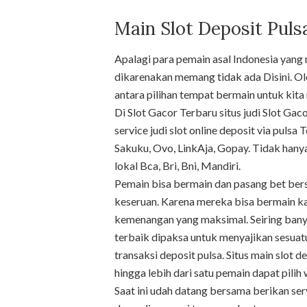
Main Slot Deposit Puls
Apalagi para pemain asal Indonesia yan
dikarenakan memang tidak ada Disini. Ole
antara pilihan tempat bermain untuk kita
Di Slot Gacor Terbaru situs judi Slot Gac
service judi slot online deposit via puls
Sakuku, Ovo, LinkAja, Gopay. Tidak hanya 
lokal Bca, Bri, Bni, Mandiri.
Pemain bisa bermain dan pasang bet be
keseruan. Karena mereka bisa bermain ka
kemenangan yang maksimal. Seiring banya
terbaik dipaksa untuk menyajikan sesuat
transaksi deposit pulsa. Situs main slot d
hingga lebih dari satu pemain dapat pili
Saat ini udah datang bersama berikan serv