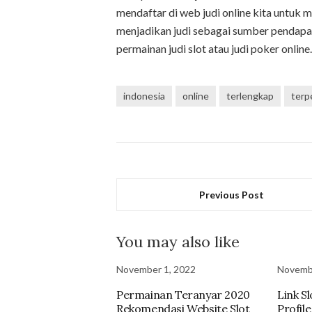
mendaftar di web judi online kita untuk
menjadikan judi sebagai sumber pendap
permainan judi slot atau judi poker online.
indonesia
online
terlengkap
terp
Previous Post
You may also like
November 1, 2022
Novembe
Permainan Teranyar 2020
Link S
Rekomendasi Website Slot
Profile