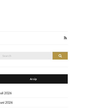
Search
Search
or:
Arsip
Juli 2026
Juni 2026