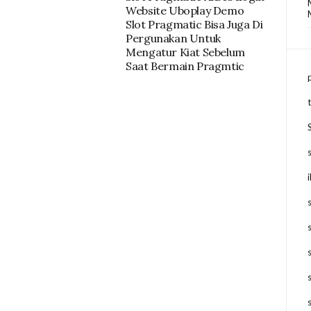
Website Uboplay Demo
Slot Pragmatic Bisa Juga Di
Pergunakan Untuk
Mengatur Kiat Sebelum
Saat Bermain Pragmtic