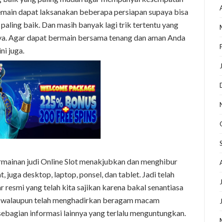
main dapat laksanakan beberapa persiapan supaya bisa
aling baik. Dan masih banyak lagi trik tertentu yang
a. Agar dapat bermain bersama tenang dan aman Anda
ni juga.
rmainan judi Online Slot menakjubkan dan menghibur
 juga desktop, laptop, ponsel, dan tablet. Jadi telah
 resmi yang telah kita sajikan karena bakal senantiasa
walaupun telah menghadirkan beragam macam
ebagian informasi lainnya yang terlalu menguntungkan.