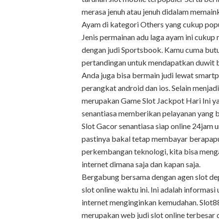
merasa jenuh atau jenuh didalam memaink
Ayam di kategori Others yang cukup popul
Jenis permainan adu laga ayam ini cukup
dengan judi Sportsbook. Kamu cuma bu
pertandingan untuk mendapatkan duwit 
Anda juga bisa bermain judi lewat smart
perangkat android dan ios. Selain menjad
merupakan Game Slot Jackpot Hari Ini ya
senantiasa memberikan pelayanan yang b
Slot Gacor senantiasa siap online 24jam
pastinya bakal tetap membayar berap
perkembangan teknologi, kita bisa meng
internet dimana saja dan kapan saja.
Bergabung bersama dengan agen slot depo
slot online waktu ini. Ini adalah informa
internet menginginkan kemudahan. Slot88 
merupakan web judi slot online terbesar d