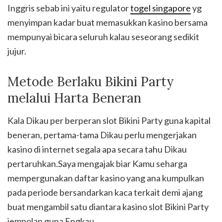
Inggris sebab ini yaitu regulator
togel singapore
yg
menyimpan kadar buat memasukkan kasino bersama
mempunyai bicara seluruh kalau seseorang sedikit
jujur.
Metode Berlaku Bikini Party
melalui Harta Beneran
Kala Dikau per berperan slot Bikini Party guna kapital
beneran, pertama-tama Dikau perlu mengerjakan
kasino di internet segala apa secara tahu Dikau
pertaruhkan.Saya mengajak biar Kamu seharga
mempergunakan daftar kasino yang ana kumpulkan
pada periode bersandarkan kaca terkait demi ajang
buat mengambil satu diantara kasino slot Bikini Party
jempolan guna Engkau.