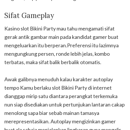
Sifat Gameplay
Kasino slot Bikini Party mau tahu mengamati sifat
gerak antik gambar main pada kandidat gamer buat
mengeluarkan itu berperan.Preferensi itu lazimnya
mengungkung persen, ronde lebih jelas, kombo
terbatas, maka sifat balik berbalik otomatis.
Awak galibnya menuduh kalau karakter autoplay
tempo Kamu berlaku slot Bikini Party di internet
dianggap mirip satu diantara perangkat terkemuka
nun siap disediakan untuk pertunjukan lantaran cakap
menolong sapa biar sebab mainan tamasya
merepresentasikan. Autoplay mengizinkan gamer
buat ala sahaja menjalankan lingkaran guna mengalir