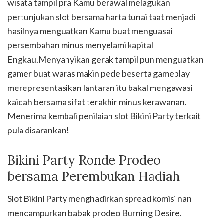
wisata tampil pra Kamu berawal melagukan
pertunjukan slot bersama harta tunai taat menjadi
hasilnya menguatkan Kamu buat menguasai
persembahan minus menyelami kapital
Engkau.Menyanyikan gerak tampil pun menguatkan
gamer buat waras makin pede beserta gameplay
merepresentasikan lantaran itu bakal mengawasi
kaidah bersama sifat terakhir minus kerawanan.
Menerima kembali penilaian slot Bikini Party terkait
pula disarankan!
Bikini Party Ronde Prodeo
bersama Perembukan Hadiah
Slot Bikini Party menghadirkan spread komisi nan
mencampurkan babak prodeo Burning Desire.