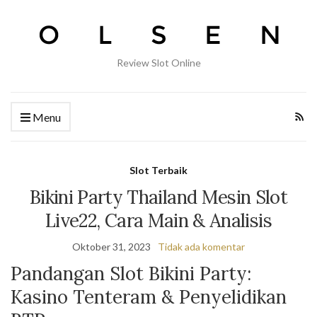
Review Slot Online
Menu
Slot Terbaik
Bikini Party Thailand Mesin Slot
Live22, Cara Main & Analisis
Oktober 31, 2023
Tidak ada komentar
Pandangan Slot Bikini Party:
Kasino Tenteram & Penyelidikan