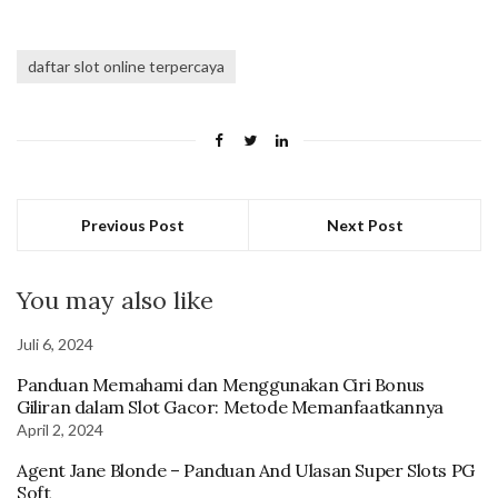
daftar slot online terpercaya
Previous Post
Next Post
You may also like
Juli 6, 2024
Panduan Memahami dan Menggunakan Ciri Bonus
Giliran dalam Slot Gacor: Metode Memanfaatkannya
April 2, 2024
Agent Jane Blonde – Panduan And Ulasan Super Slots PG
Soft