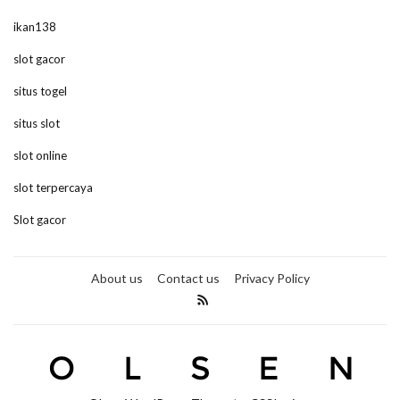
ikan138
slot gacor
situs togel
situs slot
slot online
slot terpercaya
Slot gacor
About us
Contact us
Privacy Policy