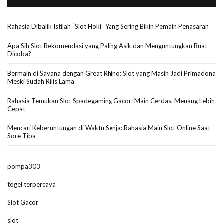
Rahasia Dibalik Istilah “Slot Hoki” Yang Sering Bikin Pemain Penasaran
Apa Sih Slot Rekomendasi yang Paling Asik dan Menguntungkan Buat
Dicoba?
Bermain di Savana dengan Great Rhino: Slot yang Masih Jadi Primadona
Meski Sudah Rilis Lama
Rahasia Temukan Slot Spadegaming Gacor: Main Cerdas, Menang Lebih
Cepat
Mencari Keberuntungan di Waktu Senja: Rahasia Main Slot Online Saat
Sore Tiba
pompa303
togel terpercaya
Slot Gacor
slot