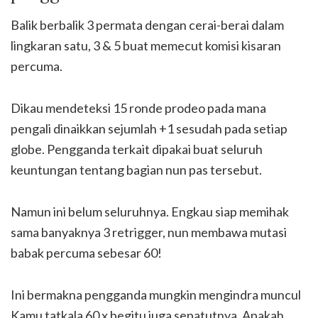
Balik berbalik 3 permata dengan cerai-berai dalam
lingkaran satu, 3 & 5 buat memecut komisi kisaran
percuma.
Dikau mendeteksi 15 ronde prodeo pada mana
pengali dinaikkan sejumlah +1 sesudah pada setiap
globe. Pengganda terkait dipakai buat seluruh
keuntungan tentang bagian nun pas tersebut.
Namun ini belum seluruhnya. Engkau siap memihak
sama banyaknya 3 retrigger, nun membawa mutasi
babak percuma sebesar 60!
Ini bermakna pengganda mungkin mengindra muncul
Kamu tatkala 60 x begitu juga sepatutnya. Apakah