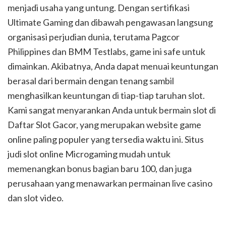
menjadi usaha yang untung. Dengan sertifikasi
Ultimate Gaming dan dibawah pengawasan langsung
organisasi perjudian dunia, terutama Pagcor
Philippines dan BMM Testlabs, game ini safe untuk
dimainkan. Akibatnya, Anda dapat menuai keuntungan
berasal dari bermain dengan tenang sambil
menghasilkan keuntungan di tiap-tiap taruhan slot.
Kami sangat menyarankan Anda untuk bermain slot di
Daftar Slot Gacor, yang merupakan website game
online paling populer yang tersedia waktu ini. Situs
judi slot online Microgaming mudah untuk
memenangkan bonus bagian baru 100, dan juga
perusahaan yang menawarkan permainan live casino
dan slot video.