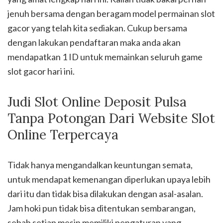
jenuh bersama dengan beragam model permainan slot
gacor yang telah kita sediakan. Cukup bersama
dengan lakukan pendaftaran maka anda akan
mendapatkan 1 ID untuk memainkan seluruh game
slot gacor hari ini.
Judi Slot Online Deposit Pulsa
Tanpa Potongan Dari Website Slot
Online Terpercaya
Tidak hanya mengandalkan keuntungan semata,
untuk mendapat kemenangan diperlukan upaya lebih
dari itu dan tidak bisa dilakukan dengan asal-asalan.
Jam hoki pun tidak bisa ditentukan sembarangan,
sebab setiap mesin memiliki pengaturan yang