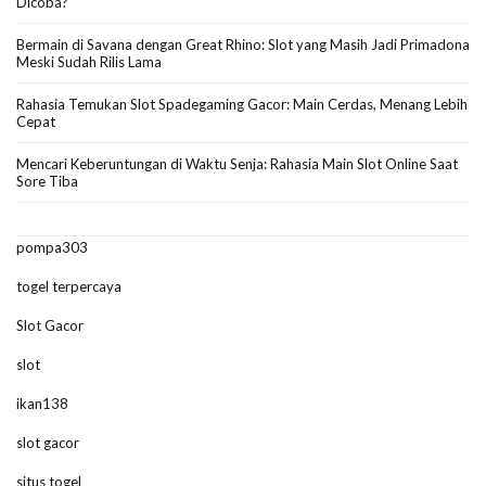
Dicoba?
Bermain di Savana dengan Great Rhino: Slot yang Masih Jadi Primadona
Meski Sudah Rilis Lama
Rahasia Temukan Slot Spadegaming Gacor: Main Cerdas, Menang Lebih
Cepat
Mencari Keberuntungan di Waktu Senja: Rahasia Main Slot Online Saat
Sore Tiba
pompa303
togel terpercaya
Slot Gacor
slot
ikan138
slot gacor
situs togel