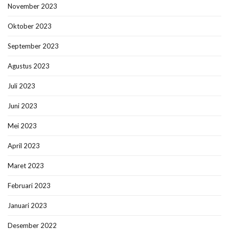
November 2023
Oktober 2023
September 2023
Agustus 2023
Juli 2023
Juni 2023
Mei 2023
April 2023
Maret 2023
Februari 2023
Januari 2023
Desember 2022