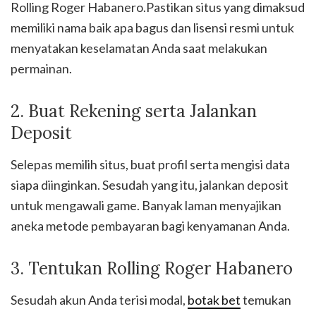
Rolling Roger Habanero.Pastikan situs yang dimaksud
memiliki nama baik apa bagus dan lisensi resmi untuk
menyatakan keselamatan Anda saat melakukan
permainan.
2. Buat Rekening serta Jalankan
Deposit
Selepas memilih situs, buat profil serta mengisi data
siapa diinginkan. Sesudah yang itu, jalankan deposit
untuk mengawali game. Banyak laman menyajikan
aneka metode pembayaran bagi kenyamanan Anda.
3. Tentukan Rolling Roger Habanero
Sesudah akun Anda terisi modal,
botak bet
temukan