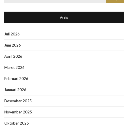
for:
Arsip
Juli 2026
Juni 2026
April 2026
Maret 2026
Februari 2026
Januari 2026
Desember 2025
November 2025
Oktober 2025