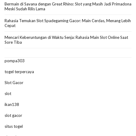
Bermain di Savana dengan Great Rhino: Slot yang Masih Jadi Primadona
Meski Sudah Rilis Lama
Rahasia Temukan Slot Spadegaming Gacor: Main Cerdas, Menang Lebih
Cepat
Mencari Keberuntungan di Waktu Senja: Rahasia Main Slot Online Saat
Sore Tiba
pompa303
togel terpercaya
Slot Gacor
slot
ikan138
slot gacor
situs togel