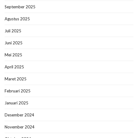
September 2025
Agustus 2025
Juli 2025
Juni 2025
Mei 2025
April 2025
Maret 2025
Februari 2025
Januari 2025
Desember 2024
November 2024