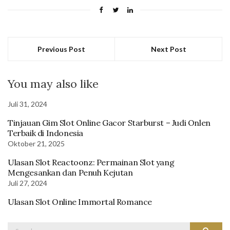
Previous Post
Next Post
You may also like
Juli 31, 2024
Tinjauan Gim Slot Online Gacor Starburst – Judi Onlen
Terbaik di Indonesia
Oktober 21, 2025
Ulasan Slot Reactoonz: Permainan Slot yang
Mengesankan dan Penuh Kejutan
Juli 27, 2024
Ulasan Slot Online Immortal Romance
Search