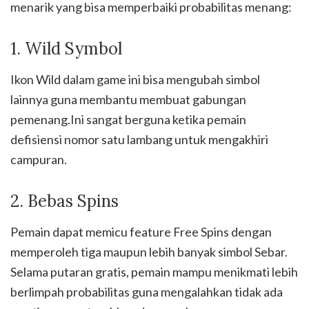
menarik yang bisa memperbaiki probabilitas menang:
1. Wild Symbol
Ikon Wild dalam game ini bisa mengubah simbol
lainnya guna membantu membuat gabungan
pemenang.Ini sangat berguna ketika pemain
defisiensi nomor satu lambang untuk mengakhiri
campuran.
2. Bebas Spins
Pemain dapat memicu feature Free Spins dengan
memperoleh tiga maupun lebih banyak simbol Sebar.
Selama putaran gratis, pemain mampu menikmati lebih
berlimpah probabilitas guna mengalahkan tidak ada