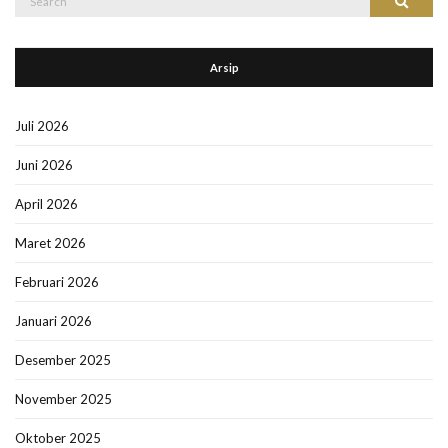
Search
for:
Arsip
Juli 2026
Juni 2026
April 2026
Maret 2026
Februari 2026
Januari 2026
Desember 2025
November 2025
Oktober 2025