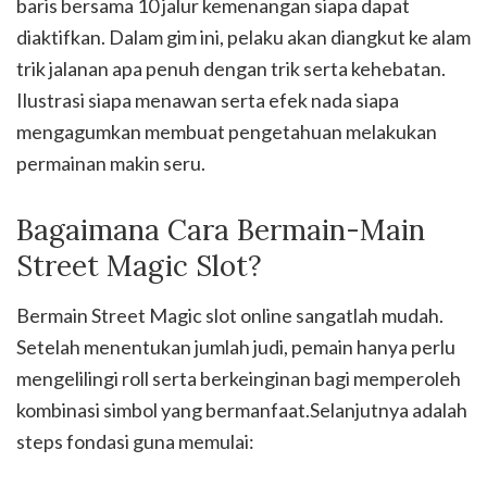
baris bersama 10 jalur kemenangan siapa dapat
diaktifkan. Dalam gim ini, pelaku akan diangkut ke alam
trik jalanan apa penuh dengan trik serta kehebatan.
Ilustrasi siapa menawan serta efek nada siapa
mengagumkan membuat pengetahuan melakukan
permainan makin seru.
Bagaimana Cara Bermain-Main
Street Magic Slot?
Bermain Street Magic slot online sangatlah mudah.
Setelah menentukan jumlah judi, pemain hanya perlu
mengelilingi roll serta berkeinginan bagi memperoleh
kombinasi simbol yang bermanfaat.Selanjutnya adalah
steps fondasi guna memulai: