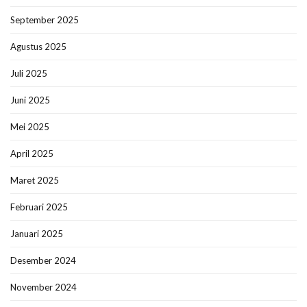
September 2025
Agustus 2025
Juli 2025
Juni 2025
Mei 2025
April 2025
Maret 2025
Februari 2025
Januari 2025
Desember 2024
November 2024