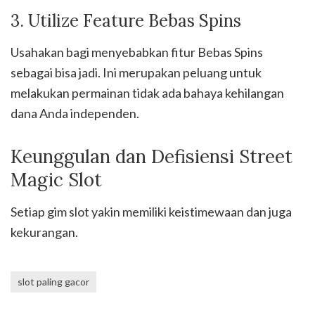
3. Utilize Feature Bebas Spins
Usahakan bagi menyebabkan fitur Bebas Spins
sebagai bisa jadi. Ini merupakan peluang untuk
melakukan permainan tidak ada bahaya kehilangan
dana Anda independen.
Keunggulan dan Defisiensi Street
Magic Slot
Setiap gim slot yakin memiliki keistimewaan dan juga
kekurangan.
slot paling gacor