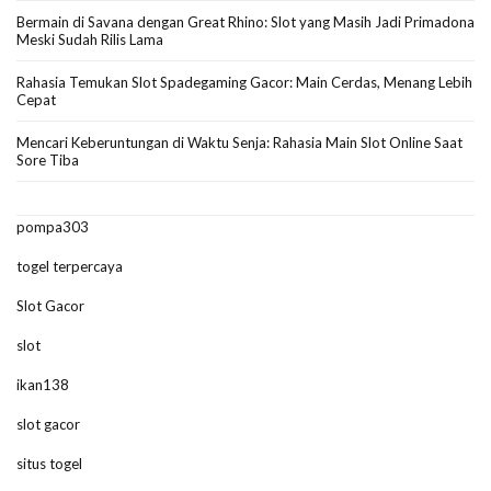
Bermain di Savana dengan Great Rhino: Slot yang Masih Jadi Primadona
Meski Sudah Rilis Lama
Rahasia Temukan Slot Spadegaming Gacor: Main Cerdas, Menang Lebih
Cepat
Mencari Keberuntungan di Waktu Senja: Rahasia Main Slot Online Saat
Sore Tiba
pompa303
togel terpercaya
Slot Gacor
slot
ikan138
slot gacor
situs togel