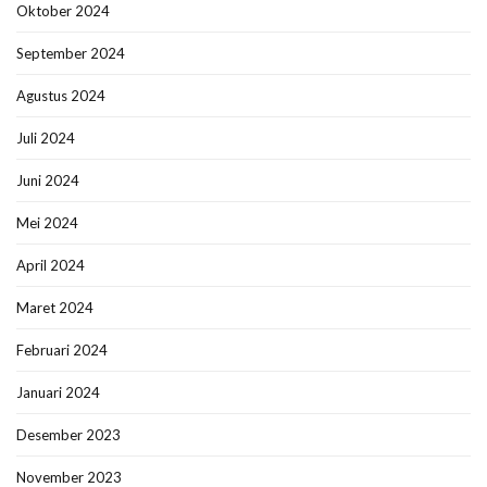
Oktober 2024
September 2024
Agustus 2024
Juli 2024
Juni 2024
Mei 2024
April 2024
Maret 2024
Februari 2024
Januari 2024
Desember 2023
November 2023