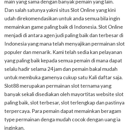
main yang sama dengan banyak pemain yang lain.
Dan salah satunya yakni situs Slot Online yang kini
udah direkomendasikan untuk anda semua bila ingin
memainkan game paling baik di Indonesia. Slot Online
menjadi di antara agen judi paling baik dan terbesar di
Indonesia yang mana telah menyajikan permainan slot
populer dan menarik. Kami telah sedia kan pelayanan
yang paling baik kepada semua pemain di mana dapat
selalu hadir selama 24 jam dan pemain bakal mudah
untuk membuka gamenya cukup satu Kali daftar saja.
Slot88 merupakan permainan slot ternama yang
banyak sekali disediakan oleh mayortitas website slot
paling baik, slot terbesar, slot terlengkap dan pastinya
terpercaya. Para pemain dapat memainkan beragam
type permainan denga mudah cocok dengan uang ia
inginkan.