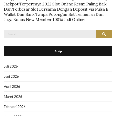
Jackpot Terpercaya 2022 Slot Online Resmi Paling Baik
Dan Terbesar Slot Bersama Dengan Deposit Via Pulsa E
Wallet Dan Bank Tanpa Potongan Bet Termurah Dan
Juga Bonus New Member 100% Judi Online
Search
Search
for:
Arsip
Juli 2026
Juni 2026
April 2026
Maret 2026
Februari 2026