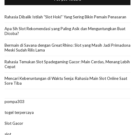
Rahasia Dibalik Istilah “Slot Hoki” Yang Sering Bikin Pemain Penasaran
Apa Sih Slot Rekomendasi yang Paling Asik dan Menguntungkan Buat
Dicoba?
Bermain di Savana dengan Great Rhino: Slot yang Masih Jadi Primadona
Meski Sudah Rilis Lama
Rahasia Temukan Slot Spadegaming Gacor: Main Cerdas, Menang Lebih
Cepat
Mencari Keberuntungan di Waktu Senja: Rahasia Main Slot Online Saat
Sore Tiba
pompa303
togel terpercaya
Slot Gacor
slot