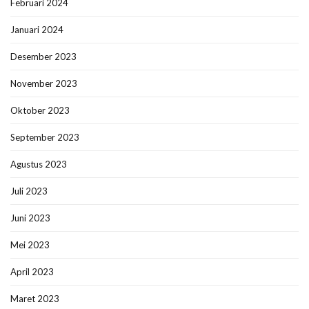
Februari 2024
Januari 2024
Desember 2023
November 2023
Oktober 2023
September 2023
Agustus 2023
Juli 2023
Juni 2023
Mei 2023
April 2023
Maret 2023