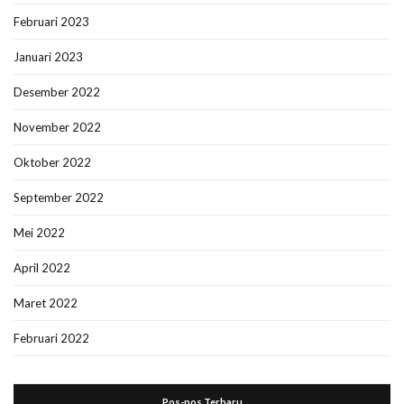
Februari 2023
Januari 2023
Desember 2022
November 2022
Oktober 2022
September 2022
Mei 2022
April 2022
Maret 2022
Februari 2022
Pos-pos Terbaru