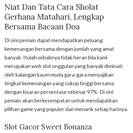
Niat Dan Tata Cara Sholat
Gerhana Matahari, Lengkap
Bersama Bacaan Doa
Di sini pemain dapat mendapatkan peluang
kemenangan bersama dengan jumlah yang amat
banyak. Itulah sebabnya tidak heran bila kami
merupakan web slot unggulan yang banyak diminati
oleh kalangan kaum muda gara-gara menyajikan
tingkat kemenangan yang cukup tinggi bersama
dengan kisaran persentase sebesar 97%. Di sini
pemain akan berkesempatan untuk mendapatkan
pilihan game yang populer dan menarik setiap harinya.
Slot Gacor Sweet Bonanza