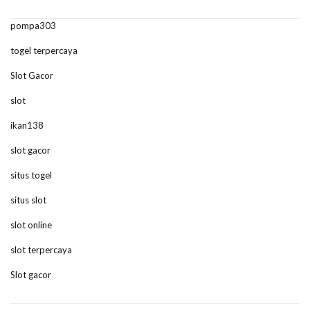
pompa303
togel terpercaya
Slot Gacor
slot
ikan138
slot gacor
situs togel
situs slot
slot online
slot terpercaya
Slot gacor