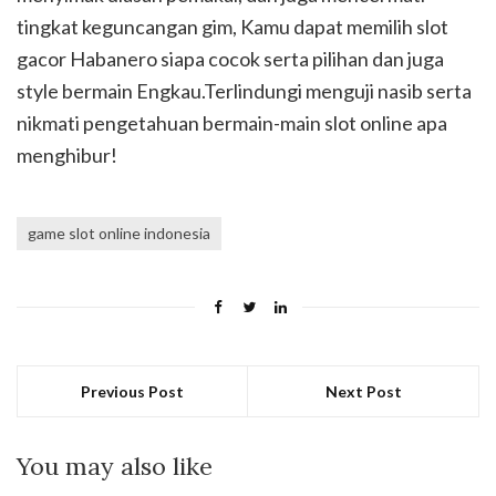
tingkat keguncangan gim, Kamu dapat memilih slot
gacor Habanero siapa cocok serta pilihan dan juga
style bermain Engkau.Terlindungi menguji nasib serta
nikmati pengetahuan bermain-main slot online apa
menghibur!
game slot online indonesia
Previous Post
Next Post
You may also like