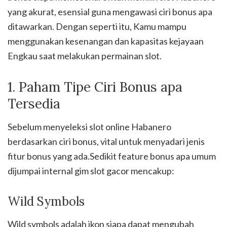
yang akurat, esensial guna mengawasi ciri bonus apa
ditawarkan. Dengan seperti itu, Kamu mampu
menggunakan kesenangan dan kapasitas kejayaan
Engkau saat melakukan permainan slot.
1. Paham Tipe Ciri Bonus apa
Tersedia
Sebelum menyeleksi slot online Habanero
berdasarkan ciri bonus, vital untuk menyadari jenis
fitur bonus yang ada.Sedikit feature bonus apa umum
dijumpai internal gim slot gacor mencakup:
Wild Symbols
Wild symbols adalah ikon siapa dapat mengubah