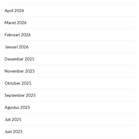
April 2026
Maret 2026
Februari 2026
Januari 2026
Desember 2025
November 2025
Oktober 2025
September 2025
Agustus 2025
Juli 2025
Juni 2025