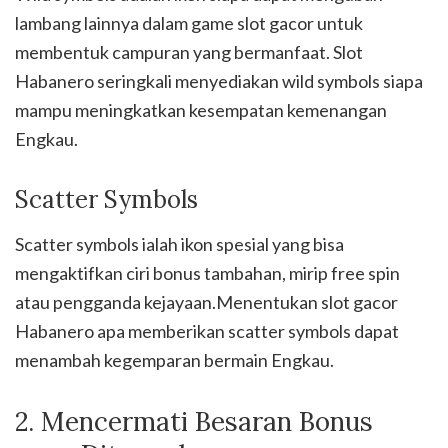
lambang lainnya dalam game slot gacor untuk
membentuk campuran yang bermanfaat. Slot
Habanero seringkali menyediakan wild symbols siapa
mampu meningkatkan kesempatan kemenangan
Engkau.
Scatter Symbols
Scatter symbols ialah ikon spesial yang bisa
mengaktifkan ciri bonus tambahan, mirip free spin
atau pengganda kejayaan.Menentukan slot gacor
Habanero apa memberikan scatter symbols dapat
menambah kegemparan bermain Engkau.
2. Mencermati Besaran Bonus