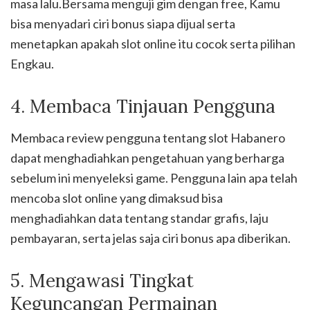
masa lalu.Bersama menguji gim dengan free, Kamu
bisa menyadari ciri bonus siapa dijual serta
menetapkan apakah slot online itu cocok serta pilihan
Engkau.
4. Membaca Tinjauan Pengguna
Membaca review pengguna tentang slot Habanero
dapat menghadiahkan pengetahuan yang berharga
sebelum ini menyeleksi game. Pengguna lain apa telah
mencoba slot online yang dimaksud bisa
menghadiahkan data tentang standar grafis, laju
pembayaran, serta jelas saja ciri bonus apa diberikan.
5. Mengawasi Tingkat
Keguncangan Permainan