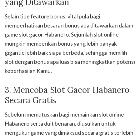
yang Ditawarkan
Selain tipe feature bonus, vital pula bagi
memperhatikan besaran bonus apa ditawarkan dalam
game slot gacor Habanero. Sejumlah slot online
mungkin memberikan bonus yang lebih banyak
gigantic lebih baik siapa berbeda, sehingga memilih
slot dengan bonus apa luas bisa meningkatkan potensi
keberhasilan Kamu.
3. Mencoba Slot Gacor Habanero
Secara Gratis
Sebelum memutuskan bagi memainkan slot online
Habanero serta duit benaran, diusulkan untuk
mengukur game yang dimaksud secara gratis terlebih