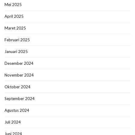
Mei 2025
April 2025
Maret 2025
Februari 2025
Januari 2025
Desember 2024
November 2024
Oktober 2024
September 2024
Agustus 2024
Juli 2024
Juni 2024