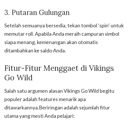
3. Putaran Gulungan
Setelah semuanya bersedia, tekan tombol ‘spin’ untuk
memutar roll. Apabila Anda meraih campuran simbol
siapa menang, kemenangan akan otomatis
ditambahkan ke saldo Anda.
Fitur-Fitur Menggaet di Vikings
Go Wild
Salah satu argumen alasan Vikings Go Wild begitu
populer adalah features menarik apa
ditawarkannya.Beriringan adalah sejumlah fitur
utama yang mesti Anda pelajari: