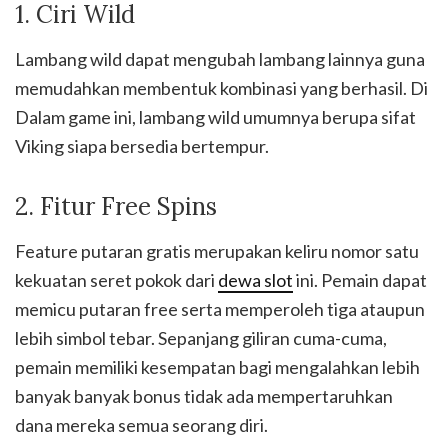
1. Ciri Wild
Lambang wild dapat mengubah lambang lainnya guna
memudahkan membentuk kombinasi yang berhasil. Di
Dalam game ini, lambang wild umumnya berupa sifat
Viking siapa bersedia bertempur.
2. Fitur Free Spins
Feature putaran gratis merupakan keliru nomor satu
kekuatan seret pokok dari
dewa slot
ini. Pemain dapat
memicu putaran free serta memperoleh tiga ataupun
lebih simbol tebar. Sepanjang giliran cuma-cuma,
pemain memiliki kesempatan bagi mengalahkan lebih
banyak banyak bonus tidak ada mempertaruhkan
dana mereka semua seorang diri.