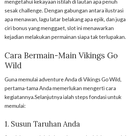
mengetahui kekayaan istilah di lautan apa penuh
sesak challenge. Dengan gabungan antara ilustrasi
apa menawan, lagu latar belakang apa epik, dan juga
ciri bonus yang menggaet, slot ini menawarkan
kejadian melakukan permainan siapa tak terlupakan.
Cara Bermain-Main Vikings Go
Wild
Guna memulai adventure Anda di Vikings Go Wild,
pertama-tama Anda memerlukan mengerti cara
kegiatannya.Selanjutnya ialah steps fondasi untuk
memulai:
1. Susun Taruhan Anda