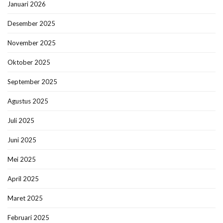
Januari 2026
Desember 2025
November 2025
Oktober 2025
September 2025
Agustus 2025
Juli 2025
Juni 2025
Mei 2025
April 2025
Maret 2025
Februari 2025