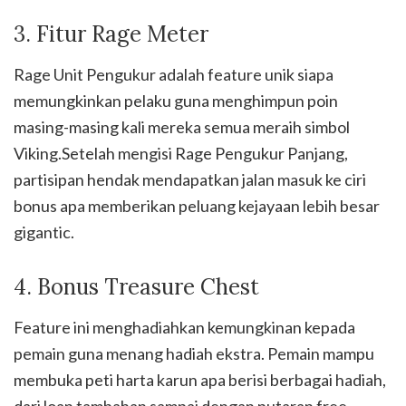
3. Fitur Rage Meter
Rage Unit Pengukur adalah feature unik siapa
memungkinkan pelaku guna menghimpun poin
masing-masing kali mereka semua meraih simbol
Viking.Setelah mengisi Rage Pengukur Panjang,
partisipan hendak mendapatkan jalan masuk ke ciri
bonus apa memberikan peluang kejayaan lebih besar
gigantic.
4. Bonus Treasure Chest
Feature ini menghadiahkan kemungkinan kepada
pemain guna menang hadiah ekstra. Pemain mampu
membuka peti harta karun apa berisi berbagai hadiah,