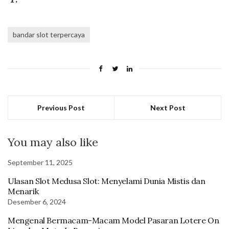
bandar slot terpercaya
Previous Post
Next Post
You may also like
September 11, 2025
Ulasan Slot Medusa Slot: Menyelami Dunia Mistis dan
Menarik
Desember 6, 2024
Mengenal Bermacam-Macam Model Pasaran Lotere On