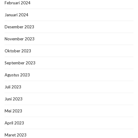
Februari 2024
Januari 2024
Desember 2023
November 2023
Oktober 2023
September 2023
Agustus 2023
Juli 2023
Juni 2023
Mei 2023
April 2023
Maret 2023