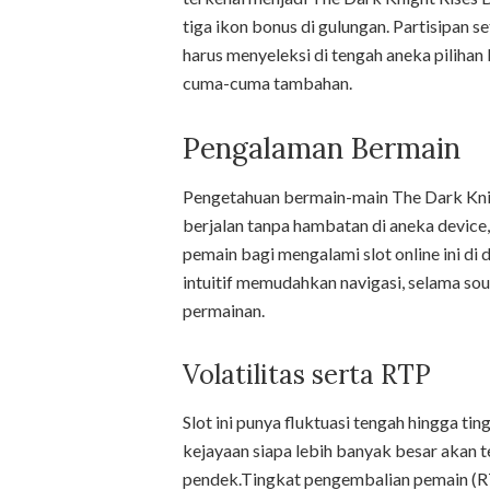
tiga ikon bonus di gulungan. Partisipan s
harus menyeleksi di tengah aneka pilihan
cuma-cuma tambahan.
Pengalaman Bermain
Pengetahuan bermain-main The Dark Knig
berjalan tanpa hambatan di aneka device
pemain bagi mengalami slot online ini di
intuitif memudahkan navigasi, selama 
permainan.
Volatilitas serta RTP
Slot ini punya fluktuasi tengah hingga t
kejayaan siapa lebih banyak besar akan 
pendek.Tingkat pengembalian pemain (RTP