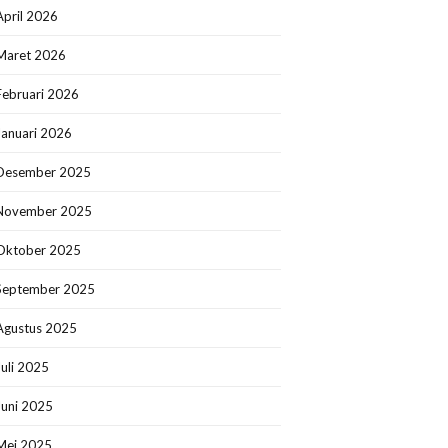
April 2026
Maret 2026
Februari 2026
Januari 2026
Desember 2025
November 2025
Oktober 2025
September 2025
Agustus 2025
Juli 2025
Juni 2025
Mei 2025