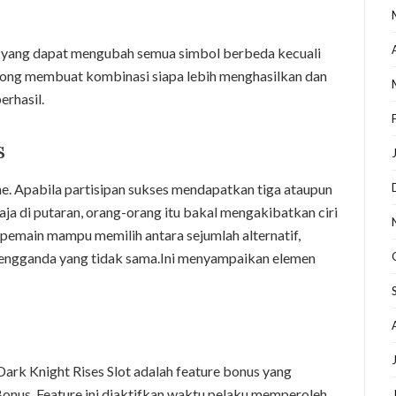
, yang dapat mengubah semua simbol berbeda kecuali
long membuat kombinasi siapa lebih menghasilkan dan
erhasil.
s
e. Apabila partisipan sukses mendapatkan tiga ataupun
ja di putaran, orang-orang itu bakal mengakibatkan ciri
 pemain mampu memilih antara sejumlah alternatif,
 pengganda yang tidak sama.Ini menyampaikan elemen
 Dark Knight Rises Slot adalah feature bonus yang
Bonus. Feature ini diaktifkan waktu pelaku memperoleh