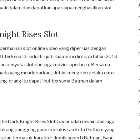
nyak dalam dan dapatkan apa siapa menghasilkan slot
ight Rises Slot
permainan slot online video yang diperluas dengan
 terkenal di industri judi. Game ini dirilis di tahun 2013
ongan penyuka slot dan juga movie superhero. Bersama
nada yang mendebarkan, slot ini mengirim pelaku enter
rang-orang itu dapat ikut bersama Batman dalam
The Dark Knight Rises Slot Gacor ialah desain dan juga
Belakang punggung game melukiskan kota Gotham yang
utaran termasuk karakter ikonik seperti Batman, Bane,