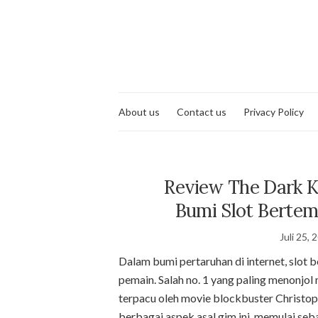
About us
Contact us
Privacy Policy
Review The Dark K
Bumi Slot Berte
Juli 25, 
Dalam bumi pertaruhan di internet, slot
pemain. Salah no. 1 yang paling menonjol
terpacu oleh movie blockbuster Christop
berbagai aspek asal gim ini, memulai se