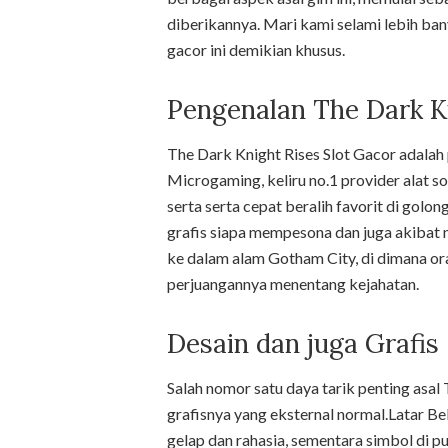
diberikannya. Mari kami selami lebih ba
gacor ini demikian khusus.
Pengenalan The Dark Kn
The Dark Knight Rises Slot Gacor adalah 
Microgaming, keliru no.1 provider alat soft
serta serta cepat beralih favorit di gol
grafis siapa mempesona dan juga akibat 
ke dalam alam Gotham City, di dimana o
perjuangannya menentang kejahatan.
Desain dan juga Grafis
Salah nomor satu daya tarik penting asal 
grafisnya yang eksternal normal.Latar 
gelap dan rahasia, sementara simbol di p