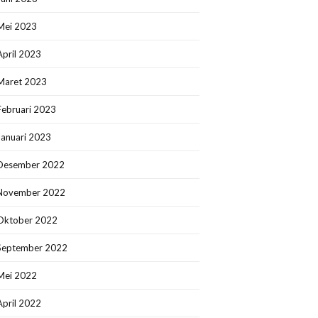
Mei 2023
April 2023
Maret 2023
Februari 2023
Januari 2023
Desember 2022
November 2022
Oktober 2022
September 2022
Mei 2022
April 2022