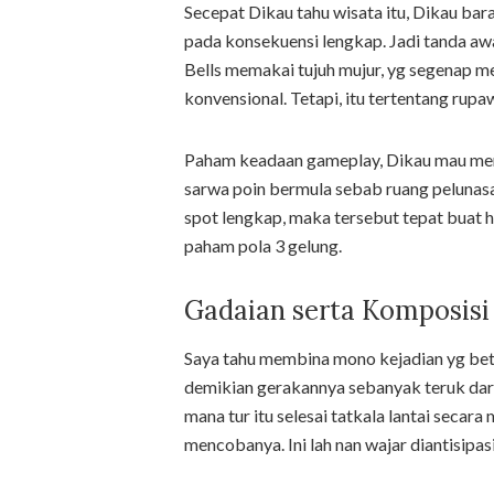
Secepat Dikau tahu wisata itu, Dikau ba
pada konsekuensi lengkap. Jadi tanda a
Bells memakai tujuh mujur, yg segenap 
konvensional. Tetapi, itu tertentang rup
Paham keadaan gameplay, Dikau mau me
sarwa poin bermula sebab ruang pelunasa
spot lengkap, maka tersebut tepat buat h
paham pola 3 gelung.
Gadaian serta Komposisi
Saya tahu membina mono kejadian yg betul
demikian gerakannya sebanyak teruk da
mana tur itu selesai tatkala lantai seca
mencobanya. Ini lah nan wajar diantisipasi