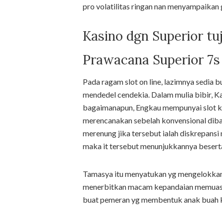
pro volatilitas ringan nan menyampaikan g
Kasino dgn Superior tu
Prawacana Superior 7s
Pada ragam slot on line, lazimnya sedia
mendedel cendekia. Dalam mulia bibir, 
bagaimanapun, Engkau mempunyai slot k
merencanakan sebelah konvensional diba
merenung jika tersebut ialah diskrepansi
maka it tersebut menunjukkannya beserta
Tamasya itu menyatukan yg mengelokkan
menerbitkan macam kepandaian memuask
buat pemeran yg membentuk anak buah 