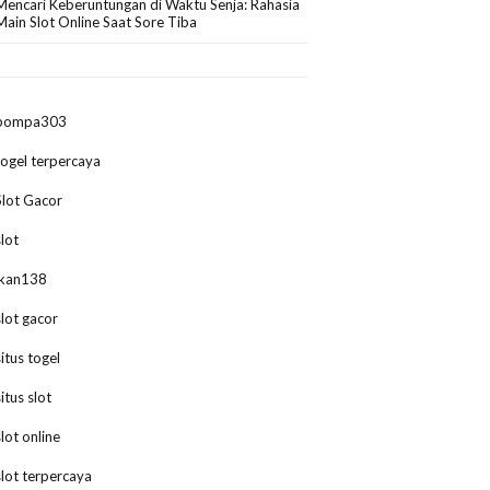
Mencari Keberuntungan di Waktu Senja: Rahasia
Main Slot Online Saat Sore Tiba
pompa303
togel terpercaya
Slot Gacor
slot
ikan138
slot gacor
situs togel
situs slot
slot online
slot terpercaya