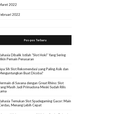
Maret 2022
Februari 2022
Pos-pos Terbaru
Rahasia Dibalik Istilah “Slot Hoki” Yang Sering
Bikin Pemain Penasaran
Apa Sih Slot Rekomendasi yang Paling Asik dan
Menguntungkan Buat Dicoba?
Bermain di Savana dengan Great Rhino: Slot
yang Masih Jadi Primadona Meski Sudah Rilis
Lama
Rahasia Temukan Slot Spadegaming Gacor: Main
Cerdas, Menang Lebih Cepat