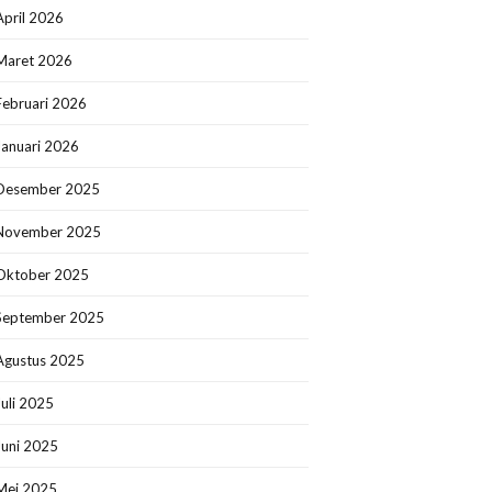
April 2026
Maret 2026
Februari 2026
Januari 2026
Desember 2025
November 2025
Oktober 2025
September 2025
Agustus 2025
Juli 2025
Juni 2025
Mei 2025