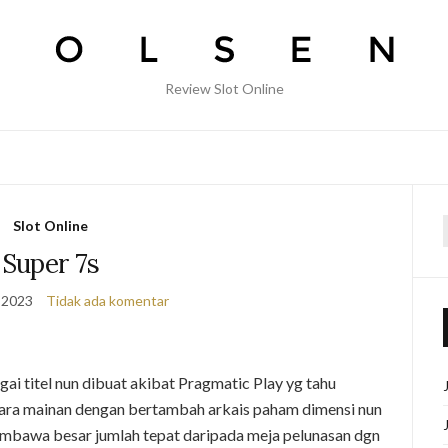
Review Slot Online
Slot Online
f
Super 7s
, 2023
Tidak ada komentar
agai titel nun dibuat akibat Pragmatic Play yg tahu
ara mainan dengan bertambah arkais paham dimensi nun
mbawa besar jumlah tepat daripada meja pelunasan dgn