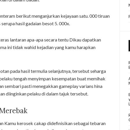
enteram berikut menganjurkan kejayaan satu. 000 tiruan
serupa hasil gadaian besot 5. 000x.
eras lantaran apa-apa secara tentu Dikau dapatkan
ma ini tidak wahid kejadian yang kamu harapkan
sotan pada hasil termulia selanjutnya, tersebut seharga
 pelaku tengah menyimpan kesempatan buat memihak
an sembari pasti menegakkan gameplay varians hina
diinginkan pelaku di dalam tajuk tersebut.
 Merebak
an Kamu kerosek cakap didefinisikan sebagai tebaran