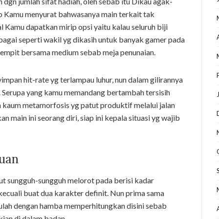
dgn jumlah sifat hadiah, oleh sebab itu Dikau agak-
o Kamu menyurat bahwasanya main terkait tak
l Kamu dapatkan mirip opsi yaitu kalau seluruh biji
 sebagai seperti wakil yg dikasih untuk banyak gamer pada
 sempit bersama medium sebab meja penunaian.
mpan hit-rate yg terlampau luhur, nun dalam gilirannya
g. Serupa yang kamu memandang bertambah tersisih
n kaum metamorfosis yg patut produktif melalui jalan
main ini seorang diri, siap ini kepala situasi yg wajib
uan
kut sungguh-sungguh melorot pada berisi kadar
 kecuali buat dua karakter definit. Nun prima sama
 itulah dengan hamba memperhitungkan disini sebab
ian di dalam badan.